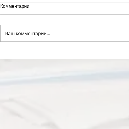
Комментарии
Ваш комментарий...
1961: Bay of Pigs, 2025:
"Русская с
Venezuela. The psychology of
приговор р
history repeating