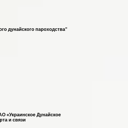
ого дунайского пароходства"
АО «Украинское Дунайское
та и связи