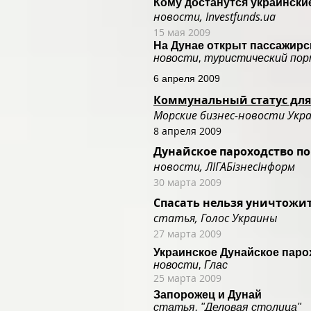
Кому достанутся украински
новости, Investfunds.ua
15 мая 2009
На Дунае открыт пассажир
новости, туристический пор
6 апреля 2009
Коммунальный статус для 
Морские бизнес-новости Укр
8 апреля 2009
Дунайское пароходство по
новости, ЛIГАБiзнесIнформ
30 марта 2009
Спасать нельзя уничтожи
статья, Голос Украины
27 марта 2009
Украинское Дунайское паро
новости, Глас
25 марта 2009
Запорожец и Дунай
статья, "Деловая столица"