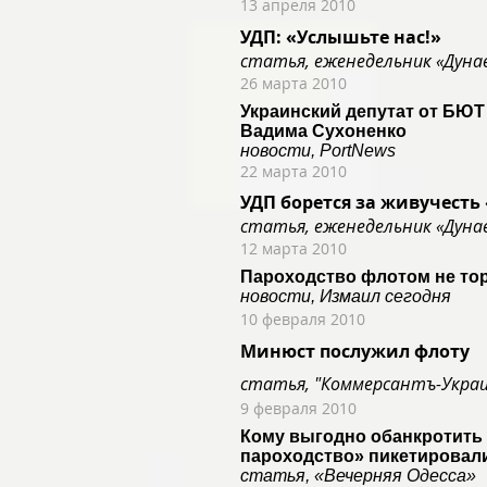
13 апреля 2010
УДП: «Услышьте нас!»
статья, еженедельник «Дуна
26 марта 2010
Украинский депутат от БЮТ
Вадима Сухоненко
новости, PortNews
22 марта 2010
УДП борется за живучесть
статья, еженедельник «Дуна
12 марта 2010
Пароходство флотом не тор
новости, Измаил сегодня
10 февраля 2010
Минюст послужил флоту
статья, "Коммерсантъ-Укра
9 февраля 2010
Кому выгодно обанкротить 
пароходство» пикетировали
статья, «Вечерняя Одесса»