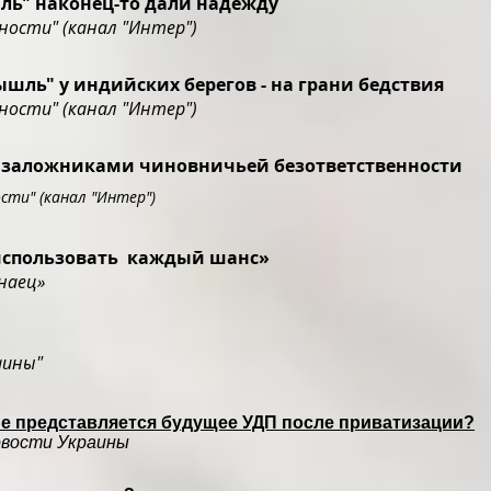
ь" наконец-то дали надежду
ти" (канал "Интер")
шль" у индийских берегов - на грани бедствия
ти" (канал "Интер")
 заложниками чиновничьей безответственности
" (канал "Интер")
использовать каждый шанс»
наец»
аины"
е представляется будущее УДП после приватизации?
овости Украины