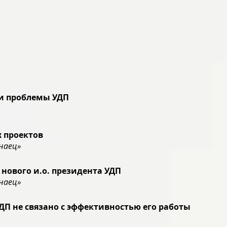
и проблемы УДП
 проектов
наец»
 нового и.о. президента УДП
наец»
П не связано с эффективностью его работы