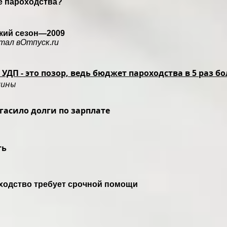
е пароходства?
ский сезон—2009
тал вОтпуск.ru
УДП - это позор, ведь бюджет пароходства в 5 раз
аины
гасило долги по зарплате
ть
ходство требует срочной помощи