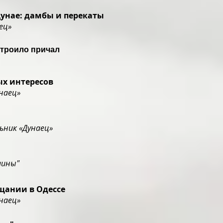
Дунае: дамбы и перекаты
ец»
строило причал
ых интересов
наец»
ьник «Дунаец»
аины"
ещании в Одессе
наец»