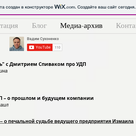
йта создан в конструкторе
.com
. Создайте ваш сайт сегодня.
тация
Блог
Медиа-архив
Конта
ь" с Дмитрием Спиваком про УДП
аина
П – о прошлом и будущем компании
маил
– о печальной судьбе ведущего предприятия Измаила