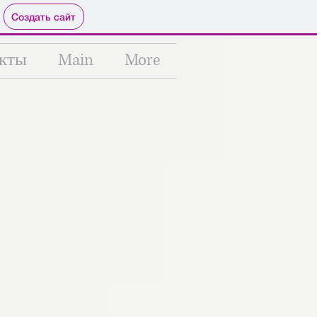
Создать сайт
кты
Main
More