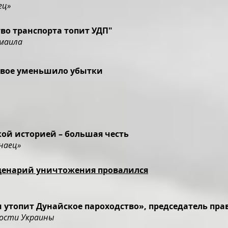
ец»
тво транспорта топит УДП"
змаила
двое уменьшило убытки
кой историей – большая честь
наец»
сценарий уничтожения провалился
утопит Дунайское пароходство», председатель прав
вости Украины