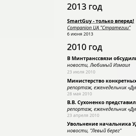
2013 год
SmartGuy - только вперед!
Companion UA "Стратегии"
6 июня 2013
2010 год
В Минтранссвязи обсудил
новости, Любимый Измаил
23 июля 2010
Министерство конкретных
репортаж, еженедельник «Ду
28 мая 2010
В.В. Сухоненко представил
репортаж, еженедельник «Ду
23 апреля 2010
Увольнение начальника УД
новости, "Левый берег"