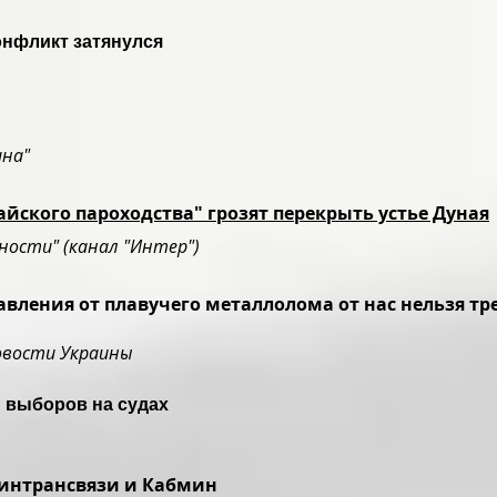
онфликт затянулся
ина"
йского пароходства" грозят перекрыть устье Дуная
ности" (канал "Интер")
авления от плавучего металлолома от нас нельзя т
овости Украины
 выборов на судах
интрансвязи и Кабмин